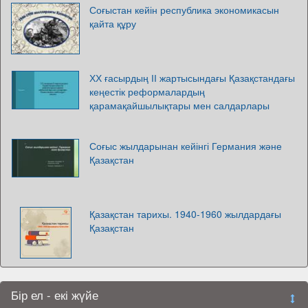
Соғыстан кейін республика экономикасын
қайта құру
ХХ ғасырдың ІІ жартысындағы Қазақстандағы
кеңестік реформалардың
қарамақайшылықтары мен салдарлары
Соғыс жылдарынан кейінгі Германия және
Қазақстан
Қазақстан тарихы. 1940-1960 жылдардағы
Қазақстан
Бір ел - екі жүйе