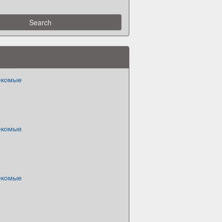
секомые
секомые
секомые