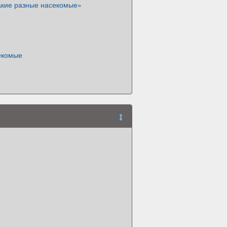
акие разные насекомые»
секомые