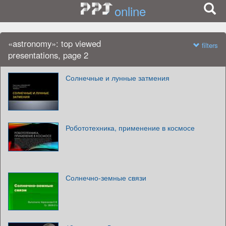
online
«astronomy»: top viewed
filters
presentations, page 2
Солнечные и лунные затмения
Робототехника, применение в космосе
Солнечно-земные связи