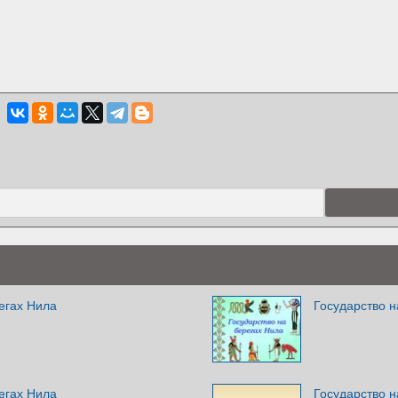
егах Нила
Государство н
егах Нила
Государство н