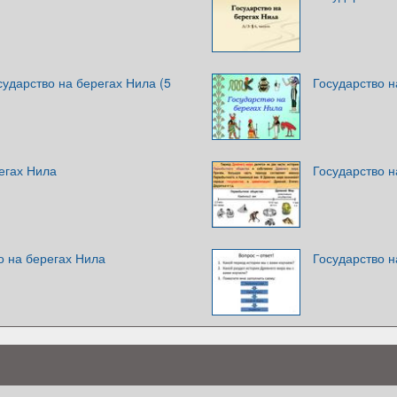
сударство на берегах Нила (5
Государство н
егах Нила
Государство н
во на берегах Нила
Государство н