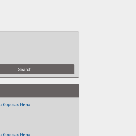
а берегах Нила
а берегах Нила