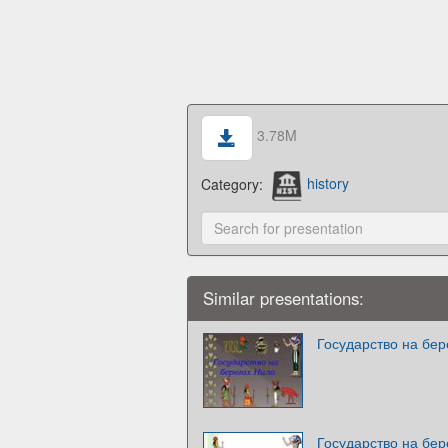
3.78M
Category:
history
Similar presentations:
Государство на бер
Государство на бер