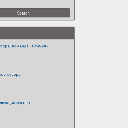
усора. Команда «Стимул»
бор мусора
лизации мусора