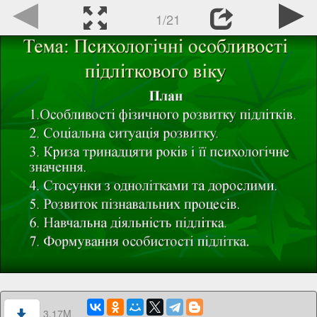
1/21
3.17M