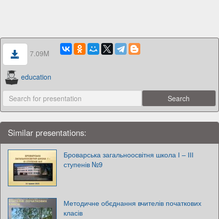
7.09M
education
Similar presentations:
Броварська загальноосвітня школа І – ІІІ
ступенів №9
Методичне обєднання вчителів початкових
класів