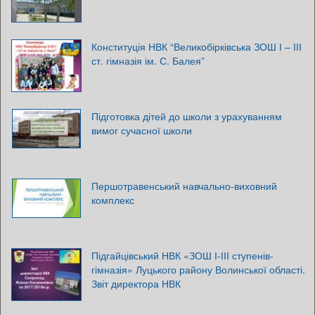
Конституція НВК “Великобірківська ЗОШ І – ІІІ
ст. гімназія ім. С. Балея”
Підготовка дітей до школи з урахуванням
вимог сучасної школи
Першотравенський навчально-виховний
комплекс
Підгайцівський НВК «ЗОШ І-ІІІ ступенів-
гімназія» Луцького району Волинської області.
Звіт директора НВК