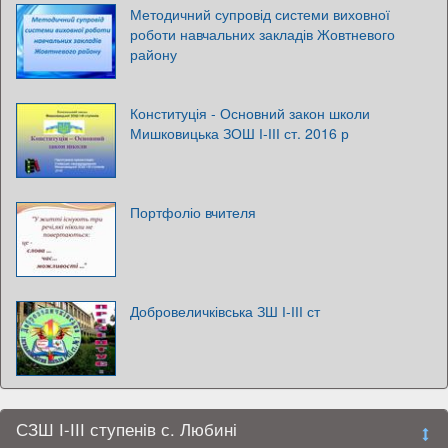
Методичний супровід системи виховної
роботи навчальних закладів Жовтневого
району
Конституція - Основний закон школи
Мишковицька ЗОШ І-ІІІ ст. 2016 р
Портфоліо вчителя
Добровеличківська ЗШ І-ІІІ ст
СЗШ І-ІІІ ступенів с. Любині