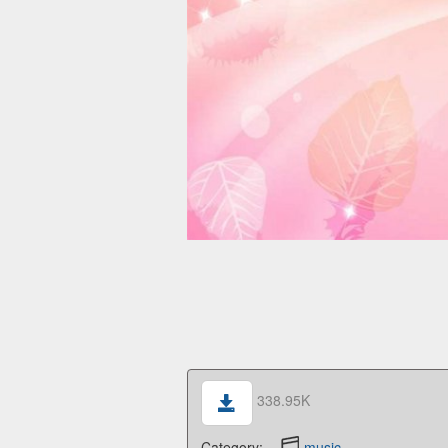
338.95K
Category:
music