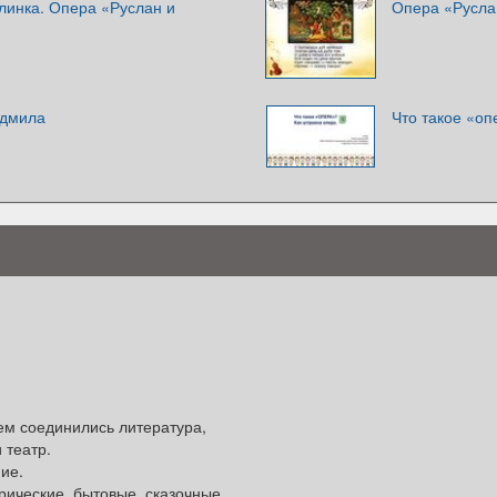
линка. Опера «Руслан и
Опера «Русла
юдмила
Что такое «оп
ем соединились литература,
 театр.
ие.
ические, бытовые, сказочные,