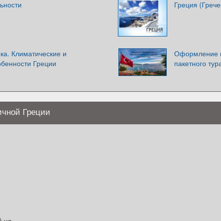
ьности
Греция (Грече
ка. Климатические и
Оформление и
обенности Греции
пакетного тур
ичной Греции
) на