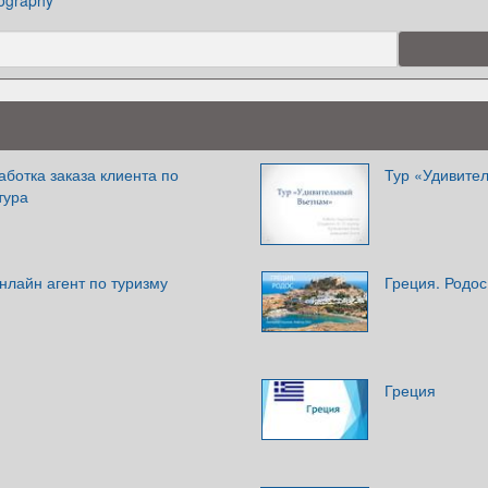
ography
ботка заказа клиента по
Тур «Удивите
тура
нлайн агент по туризму
Греция. Родос
Греция