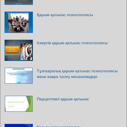
Қарым-қатынас психологиясы
Іскерлік қарым-қатынас психологиясы
Тұлғааралық қарым-қатынас психологиясы
және өзара түсіну механизмдері
Перцептивті қарым-қатынас
Қарым-қатынас этикасы