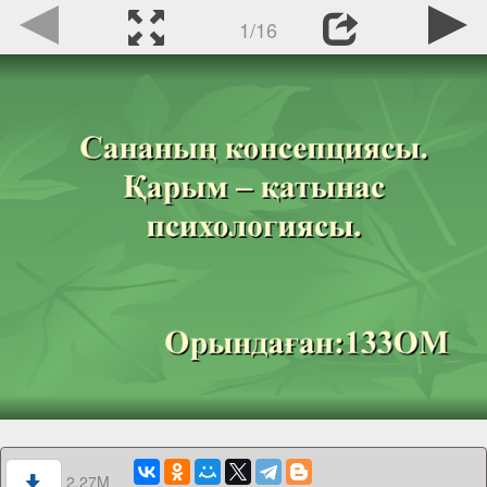
1/16
2.27M