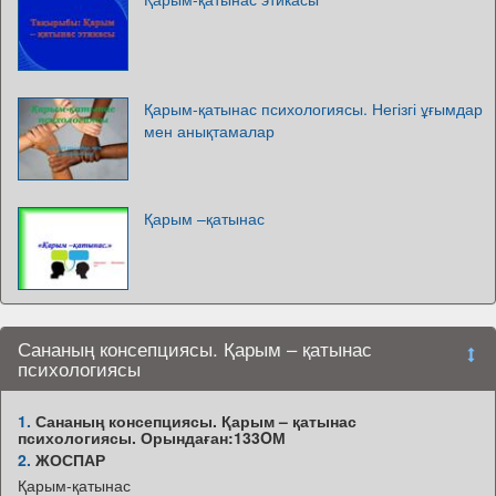
Қарым-қатынас психологиясы. Негізгі ұғымдар
мен анықтамалар
Қарым –қатынас
Сананың консепциясы. Қарым – қатынас
психологиясы
1.
Сананың консепциясы. Қарым – қатынас
психологиясы. Орындаған:133OМ
2.
ЖОСПАР
Қарым-қатынас