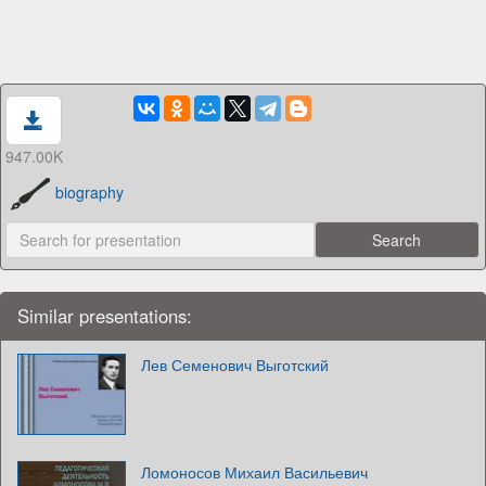
947.00K
biography
Similar presentations:
Лев Семенович Выготский
Ломоносов Михаил Васильевич