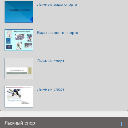
Лыжные виды спорта
Виды лыжного спорта
Лыжный спорт
Лыжный спорт
Лыжный спорт