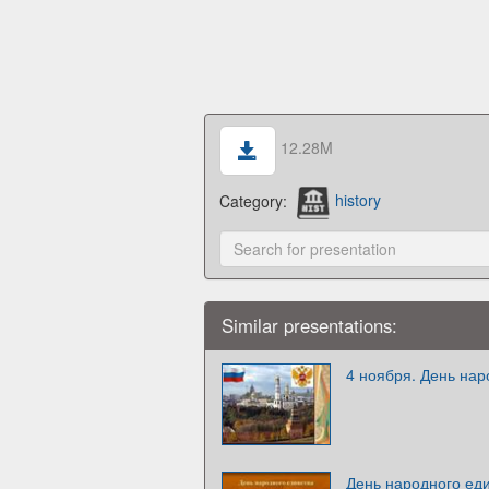
12.28M
Category:
history
Similar presentations:
4 ноября. День нар
День народного ед