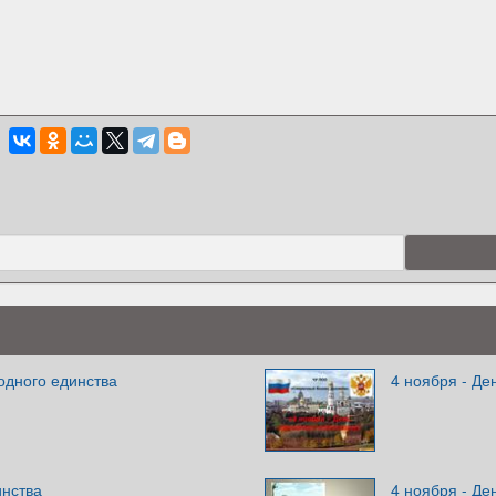
одного единства
4 ноября - Де
инства
4 ноября - Де