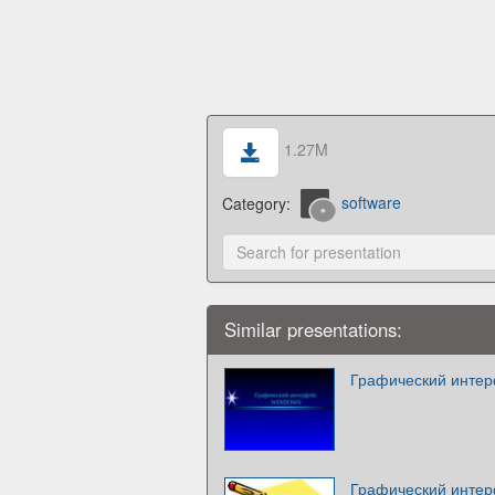
1.27M
Category:
software
Similar presentations:
Графический инте
Графический инте