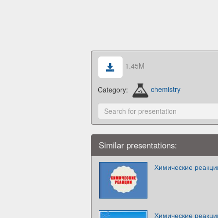
1.45M
Category:
chemistry
Similar presentations:
Химические реакци
Химические реакци