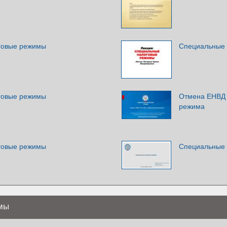
говые режимы
Специальные
говые режимы
Отмена ЕНВД с
режима
говые режимы
Специальные
мы