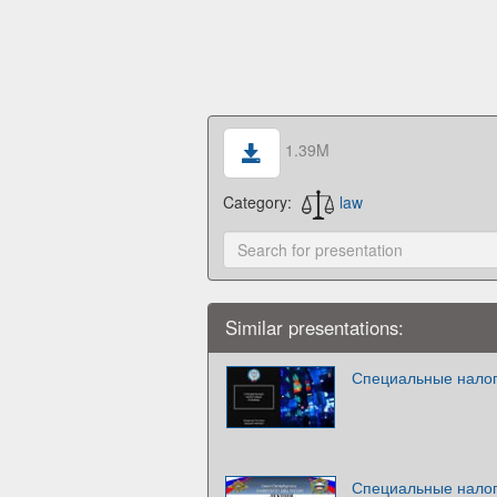
1.39M
Category:
law
Similar presentations:
Специальные нало
Специальные нало