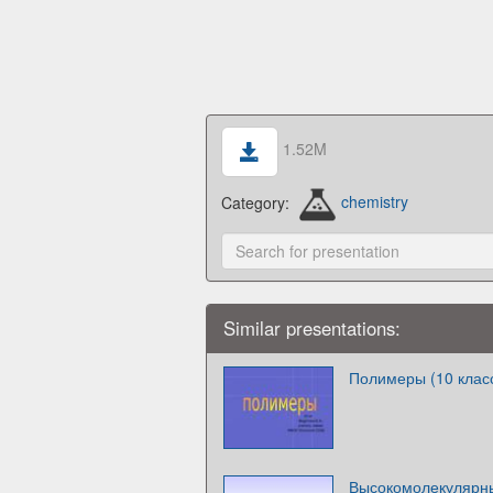
1.52M
Category:
chemistry
Similar presentations:
Полимеры (10 клас
Высокомолекулярн