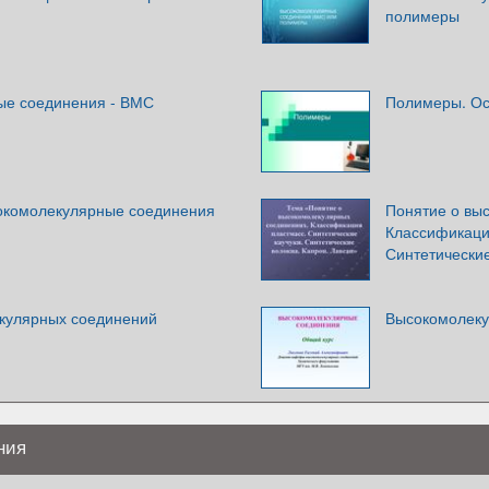
полимеры
ые соединения - ВМС
Полимеры. Ос
окомолекулярные соединения
Понятие о вы
Классификация
Синтетические
кулярных соединений
Высокомолеку
ния