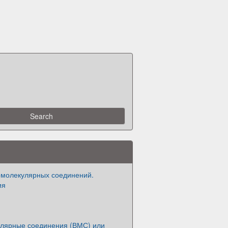
омолекулярных соединений.
ия
лярные соединения (ВМС) или