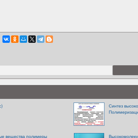
с)
Синтез высок
Полимеризац
ые вещества полимеры
Высокомолеку