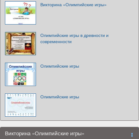
Викторина «Олимпийские игры»
Олимпийские игры в древности и
современности
Олимпийские игры
Олимпийские игры
Викторина «Олимпийские игры»