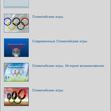
Олимпийские игры
Современные Олимпийские игры
Олимпийские игры. История возникновения
Олимпийские игры