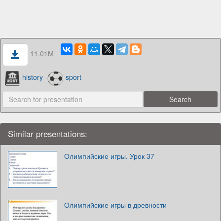
11.01M
history
sport
Similar presentations:
Олимпийские игры. Урок 37
Олимпийские игры в древности