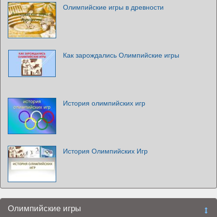
Олимпийские игры в древности
Как зарождались Олимпийские игры
История олимпийских игр
История Олимпийских Игр
Олимпийские игры