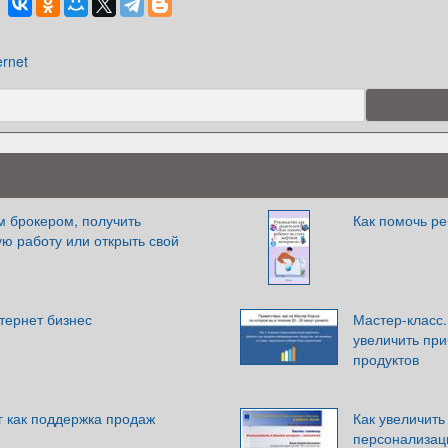
ernet
м брокером, получить
Как помочь ре
ю работу или открыть свой
нтернет бизнес
Мастер-класс
увеличить пр
продуктов
г как поддержка продаж
Как увеличит
персонализац