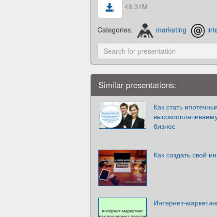
48.31M
Categories:
marketing
int
Similar presentations:
Как стать ипотечны
высокооплачиваему
бизнес
Как создать свой и
Интернет-маркетин