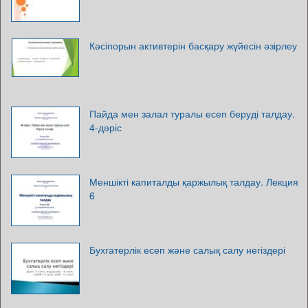
Кәсіпорын активтерін басқару жүйесін әзірлеу
Пайда мен залал туралы есеп беруді талдау.
4-дәріс
Меншікті капиталды қаржылық талдау. Лекция
6
Бухгатерлік есеп және салық салу негіздері