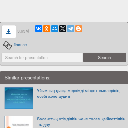
3.63M
finance
Similar presentations:
Ұйымның қысқа мерзімді міндеттемелерінің
есебі және аудиті
Баланстың өтімділігін және төлем қабілеттілігін
талдау