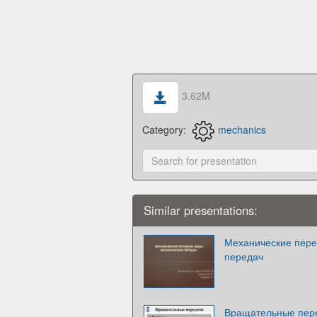
3.62M
Category:
mechanics
Similar presentations:
Механические пере
передач
Вращательные пер