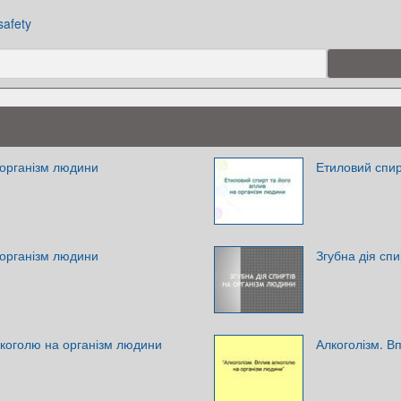
 safety
 організм людини
Етиловий спир
 організм людини
Згубна дія сп
коголю на організм людини
Алкоголізм. В