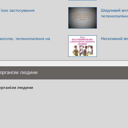
 їхнє застосування
Шкідливий впл
тютюнопаління
лкоголю, тютюнопаління на
Негативний вп
 організм людини
організм людини