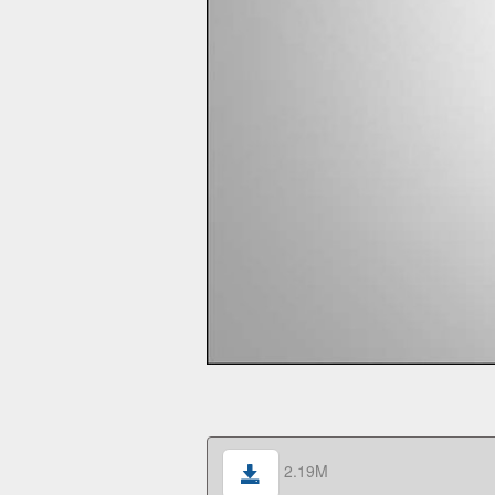
2.19M