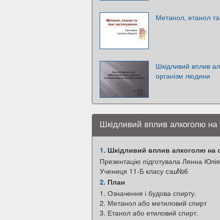
Метанол, етанол та
Шкідливий вплив а
організм людини
Шкідливий вплив алкоголю на
1.
Шкідливий вплив алкоголю на 
Презентацію підготувала Лянна Юлія
Учениця 11-Б класу сзш№6
2.
План
1. Означення і будова спирту.
2. Метанол або метиловий спирт
3. Етанол або етиловий спирт.