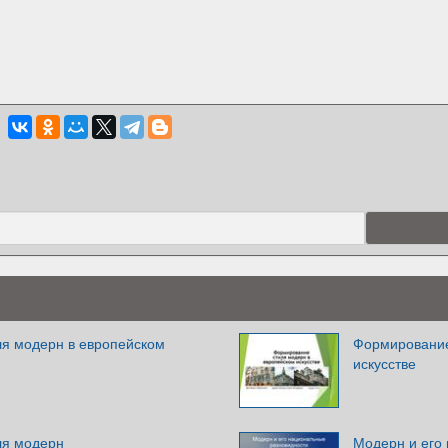
я модерн в европейском
Формирование
искусстве
ля модерн
Модерн и его