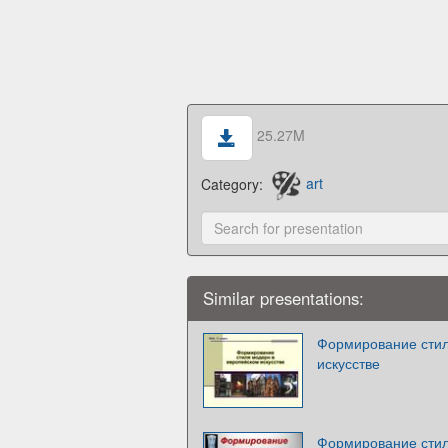
25.27M
Category:
art
Similar presentations:
Формирование стил
искусстве
Формирование сти