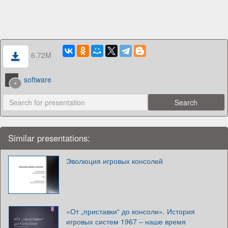
6.72M
software
Similar presentations:
Эволюция игровых консолей
«От „приставки“ до консоли». История
игровых систем 1967 – наше время