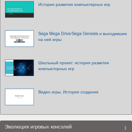
История развития компьютерных игр
Sega Mega Drive/Sega Genesis и выходившие
на неё игры
Школьный проект: история развития
компьюторных игр
Видео игры. История создания
Эволюция игровых консолей