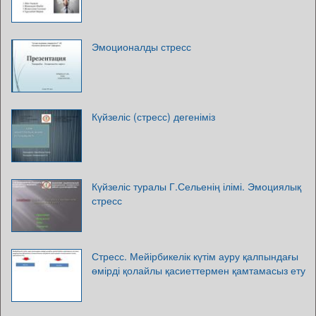
Эмоционалды стресс
Күйзеліс (стресс) дегеніміз
Күйзеліс туралы Г.Сельенің ілімі. Эмоциялық
стресс
Стресс. Мейірбикелік күтім ауру қалпындағы
өмірді қолайлы қасиеттермен қамтамасыз ету