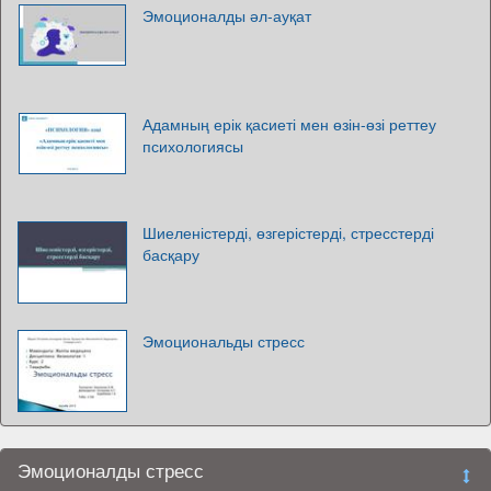
Эмоционалды әл-ауқат
Адамның ерік қасиеті мен өзін-өзі реттеу
психологиясы
Шиеленістерді, өзгерістерді, стресстерді
басқару
Эмоциональды стресс
Эмоционалды стресс