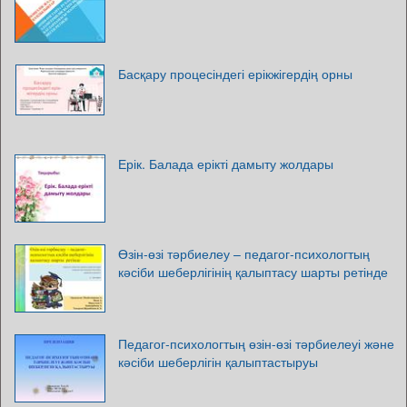
Басқару процесіндегі ерікжігердің орны
Ерік. Балада ерікті дамыту жолдары
Өзін-өзі тәрбиелеу – педагог-психологтың
кәсіби шеберлігінің қалыптасу шарты ретінде
Педагог-психологтың өзін-өзі тәрбиелеуі және
кәсіби шеберлігін қалыптастыруы