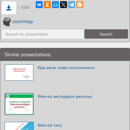
1.53M
psychology
Similar presentations:
Ерік және сезім психологиясы
Өзін-өзі жетілдіруге ұмтылыс
Өзін-өзі тану