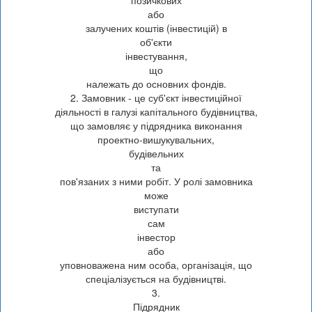
або
залучених коштів (інвестицій) в
об'єкти
інвестування,
що
належать до основних фондів.
2. Замовник - це суб'єкт інвестиційної
діяльності в галузі капітального будівництва,
що замовляє у підрядника виконання
проектно-вишукувальних,
будівельних
та
пов'язаних з ними робіт. У ролі замовника
може
виступати
сам
інвестор
або
уповноважена ним особа, організація, що
спеціалізується на будівництві.
3.
Підрядник