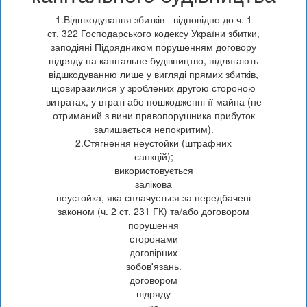
1.Відшкодування збитків - відповідно до ч. 1
ст. 322 Господарського кодексу України збитки,
заподіяні Підрядником порушенням договору
підряду на капітальне будівництво, підлягають
відшкодуванню лише у вигляді прямих збитків,
щовиразилися у зроблених другою стороною
витратах, у втраті або пошкодженні її майна (не
отриманий з вини правопорушника прибуток
залишається непокритим).
2.Стягнення неустойки (штрафних
санкцій);
використовується
залікова
неустойка, яка сплачується за передбачені
законом (ч. 2 ст. 231 ГК) та/або договором
порушення
сторонами
договірних
зобов'язань.
договором
підряду
на