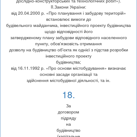
дослідно-конструкторських та технологічних робіт»).
II.Закони України:
від 20.04.2000 р. «Про планування і забудову територій»
встановлює вимоги до
будівельного майданчика, інвестиційного проекту будівництва
щодо відповідності його
затвердженому плану забудови відповідного населенного
пункту, обов'язковість отримання
дозволу на будівництво об'єкта як однієї з підстав розробки
інвестиційного проекту
будівництва;
від 16.11.1992 р. «Про основи містобудування» визначає
основні засади організації та
здійснення містобудівної діяльності, та ін.
18.
За
договором
підряду
на
будівництво
(капітальне