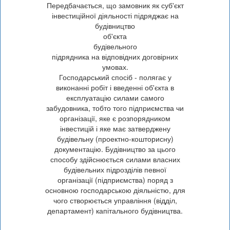
Передбачається, що замовник як суб'єкт
інвестиційної діяльності підряджає на
будівництво
об'єкта
будівельного
підрядника на відповідних договірних
умовах.
Господарський спосіб - полягає у
виконанні робіт і введенні об'єкта в
експлуатацію силами самого
забудовника, тобто того підприємства чи
організації, яке є розпорядником
інвестицій і яке має затверджену
будівельну (проектно-кошторисну)
документацію. Будівництво за цього
способу здійснюється силами власних
будівельних підрозділів певної
організації (підприємства) поряд з
основною господарською діяльністю, для
чого створюється управління (відділ,
департамент) капітального будівництва.