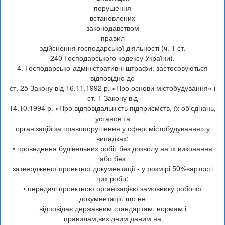
порушення
встановлених
законодавством
правил
здійснення господарської діяльності (ч. 1 ст.
240 Господарського кодексу України).
4. Господарсько-адміністративні штрафи: застосовуються
відповідно до
ст. 25 Закону від 16.11.1992 р. «Про основи містобудування» і
ст. 1 Закону від
14.10.1994 р. «Про відповідальність підприємств, їх об'єднань,
установ та
організацій за правопорушення у сфері містобудування» у
випадках:
• проведення будівельних робіт без дозволу на їх виконання
або без
затвердженої проектної документації - у розмірі 50%вартості
цих робіт;
• передачі проектною організацією замовнику робочої
документації, що не
відповідає державним стандартам, нормам і
правилам,вихідним даним на