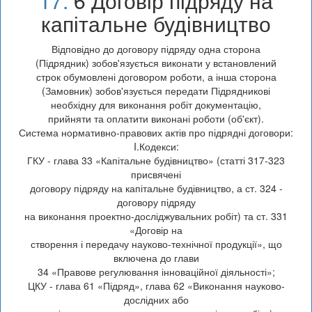
17.
6 Договір підряду на
капітальне будівництво
Відповідно до договору підряду одна сторона
(Підрядник) зобов'язується виконати у встановлений
строк обумовлені договором роботи, а інша сторона
(Замовник) зобов'язується передати Підрядникові
необхідну для виконання робіт документацію,
прийняти та оплатити виконані роботи (об'єкт).
Система нормативно-правових актів про підрядні договори:
I.Кодекси:
ГКУ - глава 33 «Капітальне будівництво» (статті 317-323
присвячені
договору підряду на капітальне будівництво, а ст. 324 -
договору підряду
на виконання проектно-досліджувальних робіт) та ст. 331
«Договір на
створення і передачу науково-технічної продукції», що
включена до глави
34 «Правове регулювання інноваційної діяльності»;
ЦКУ - глава 61 «Підряд», глава 62 «Виконання науково-
дослідних або