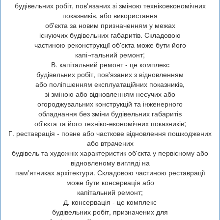
будівельних робіт, пов'язаних зі зміною технікоекономічних
показників, або використання
об'єкта за новим призначенням у межах
існуючих будівельних габаритів. Складовою
частиною реконструкції об'єкта може бути його
капі¬тальний ремонт;
В. капітальний ремонт - це комплекс
будівельних робіт, пов'язаних з відновленням
або поліпшенням експлуатаційних показників,
зі зміною або відновленням несучих або
огороджувальних конструкцій та інженерного
обладнання без зміни будівельних габаритів
об'єкта та його техніко-економічних показників;
Г. реставрація - повне або часткове відновлення пошкоджених
або втрачених
будівель та художніх характеристик об'єкта у первісному або
відновленому вигляді на
пам'ятниках архітектури. Складовою частиною реставрації
може бути консервація або
капітальний ремонт;
Д. консервація - це комплекс
будівельних робіт, призначених для