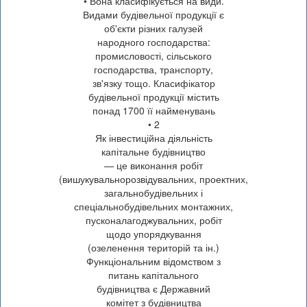
• Вона класифікується на види.
Видами будівельної продукції є
об'єкти різних галузей
народного господарства:
промисловості, сільського
господарства, транспорту,
зв'язку тощо. Класифікатор
будівельної продукції містить
понад 1700 її найменувань
• 2
Як інвестиційна діяльність
капітальне будівництво
— це виконання робіт
(вишукувальнорозвідувальних, проектних,
загальнобудівельних і
спеціальнобудівельних монтажних,
пусконалагоджувальних, робіт
щодо упорядкування
(озеленення територій та ін.)
Функціональним відомством з
питань капітального
будівництва є Державний
комітет з будівництва