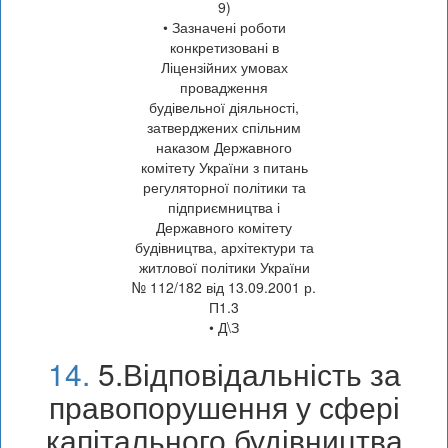
9)
• Зазначені роботи
конкретизовані в
Ліцензійних умовах
провадження
будівельної діяльності,
затверджених спільним
наказом Державного
комітету України з питань
регуляторної політики та
підприємництва і
Державного комітету
будівництва, архітектури та
житлової політики України
№ 112/182 від 13.09.2001 р.
П1.3
• Д\З
14.
5.Відповідальність за
правопорушення у сфері
капітального будівництва