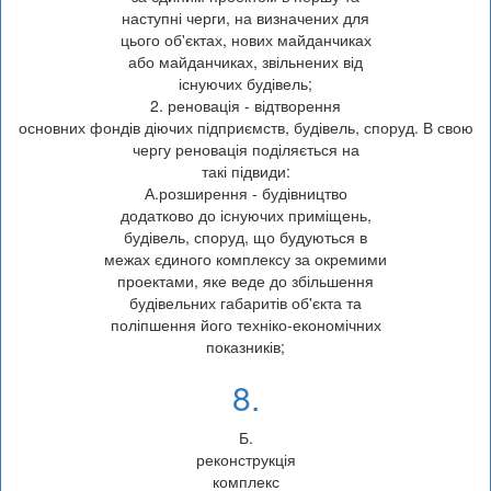
наступні черги, на визначених для
цього об'єктах, нових майданчиках
або майданчиках, звільнених від
існуючих будівель;
2. реновація - відтворення
основних фондів діючих підприємств, будівель, споруд. В свою
чергу реновація поділяється на
такі підвиди:
А.розширення - будівництво
додатково до існуючих приміщень,
будівель, споруд, що будуються в
межах єдиного комплексу за окремими
проектами, яке веде до збільшення
будівельних габаритів об'єкта та
поліпшення його техніко-економічних
показників;
8.
Б.
реконструкція
комплекс