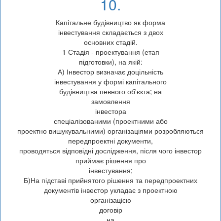
10.
Капітальне будівництво як форма
інвестування складається з двох
основних стадій.
1 Стадія - проектування (етап
підготовки), на якій:
А) Інвестор визначає доцільність
інвестування у формі капітального
будівництва певного об'єкта; на
замовлення
інвестора
спеціалізованими (проектними або
проектно вишукувальними) організаціями розробляються
передпроектні документи,
проводяться відповідні дослідження, після чого інвестор
приймає рішення про
інвестування;
Б)На підставі прийнятого рішення та передпроектних
документів інвестор укладає з проектною
організацією
договір
на