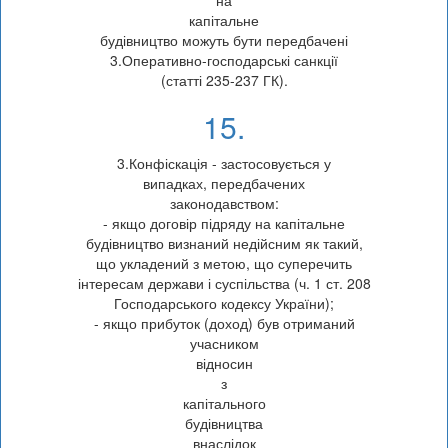
капітальне
будівництво можуть бути передбачені
3.Оперативно-господарські санкції
(статті 235-237 ГК).
15.
3.Конфіскація - застосовується у
випадках, передбачених
законодавством:
- якщо договір підряду на капітальне
будівництво визнаний недійсним як такий,
що укладений з метою, що суперечить
інтересам держави і суспільства (ч. 1 ст. 208
Господарського кодексу України);
- якщо прибуток (доход) був отриманий
учасником
відносин
з
капітального
будівництва
внаслідок