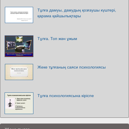
Тұлға дамуы, дамудың қозғаушы күштері,
қарама қайшылықтары
Тұлға. Топ жән ұжым
Жеке тұлғаның саяси психологиясы
Тұлға психологиясына кіріспе