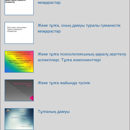
көзқарастар
Жеке тұлға, оның дамуы туралы гуманистік
көзқарастар
Жеке тұлға психологиясының қаралу,зерттелу
аспектілері. Тұлға компоненттері
Жеке тұлға жайында түсінік
Тұлғаның дамуы