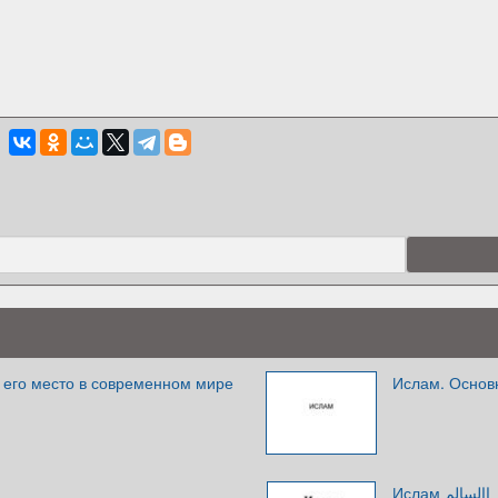
 его место в современном мире
Ислам. Основ
‫‪Ислам‬‬ ‫اإلسالم