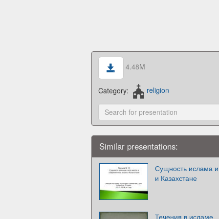
4.48M
Category:
religion
Similar presentations:
Сущность ислама и
и Казахстане
Течения в исламе