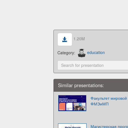
1.20M
Category:
education
Similar presentations:
Факультет мировой
ФМЭиМП
Магистерская прог