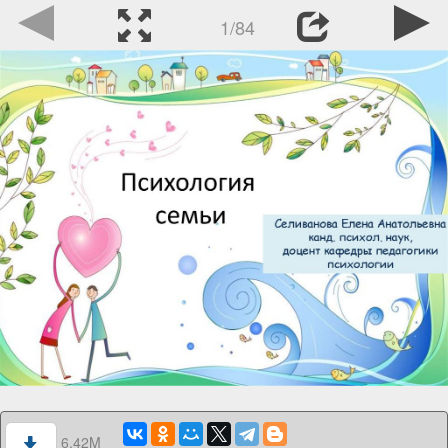
1/84
6.42M