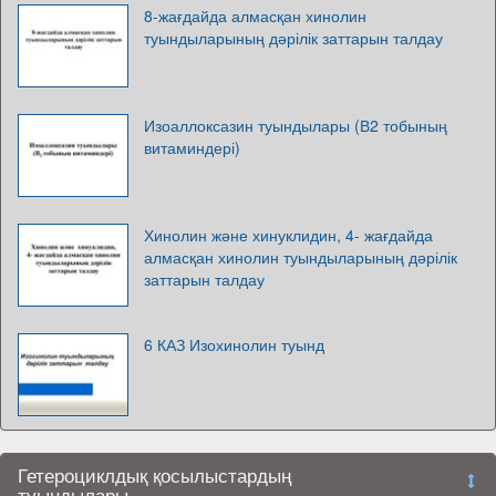
8-жағдайда алмасқан хинолин
туындыларының дәрілік заттарын талдау
Изоаллоксазин туындылары (В2 тобының
витаминдері)
Хинолин және хинуклидин, 4- жағдайда
алмасқан хинолин туындыларының дәрілік
заттарын талдау
6 КАЗ Изохинолин туынд
Гетероциклдық қосылыстардың
туындылары