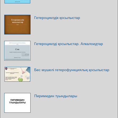
Гетероциклдік қосылыстар
Гетероциклді қосылыстар. Алкалоидтар
Бес мүшелі гетерофункциялық қосылыстар
Пиримидин туындылары