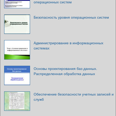
операционных систем
Безопасность уровня операционных систем
Администрирование в информационных
системах
Основы проектирования баз данных.
Распределенная обработка данных
Обеспечение безопасности учетных записей и
служб