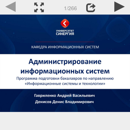
1/266