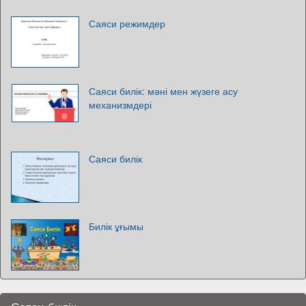
Саяси режимдер
Саяси билік: мәні мен жүзеге асу
механизмдері
Саяси билік
Билік ұғымы