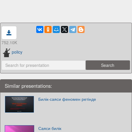
752.10K
policy
Similar presentations:
Билік-саяси феномен ретінде
Саяси билік