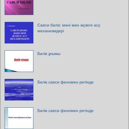
Саяси билік: мәні мен жүзеге асу
механизмдері
Билік ұғымы
Билік саяси феномен ретінде
Билік саяси феномен ретінде