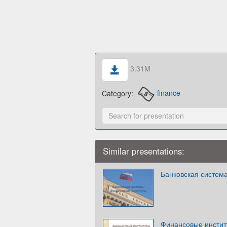
3.31M
Category:
finance
Similar presentations:
Банковская систем
Финансовые инстит