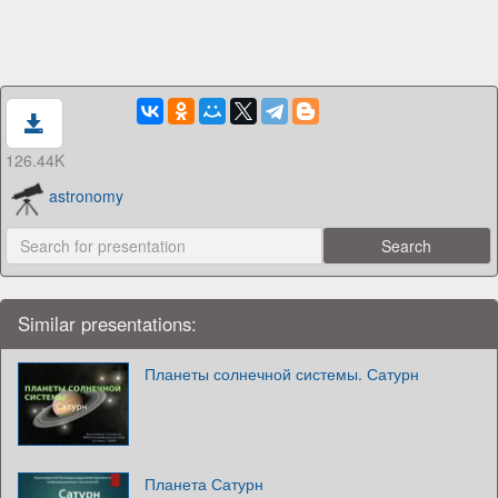
126.44K
astronomy
Similar presentations:
Планеты солнечной системы. Сатурн
Планета Сатурн