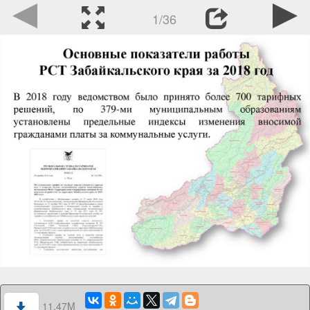
1/36
11.47M