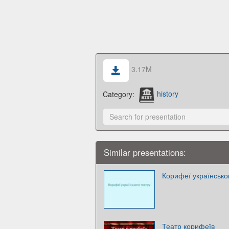
3.17M
Category:
history
Similar presentations:
Корифеї українсько
Театр корифеїв