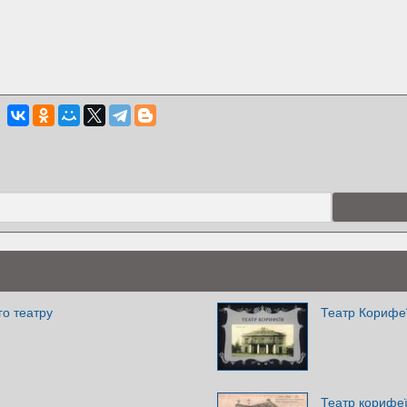
го театру
Театр Корифе
Театр корифе