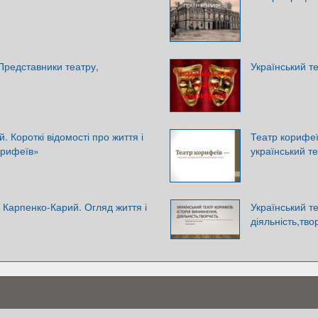
Представники театру,
Український т
. Короткі відомості про життя і
Театр корифе
орифеїв»
український т
. Карпенко-Карий. Огляд життя і
Український т
діяльність,тво