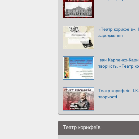
«Театр корифеїв». 
зародження
Іван Карпенко-Карий
творчість. «Театр к
Театр корифеїв. І.К
творчості
Театр корифеїв