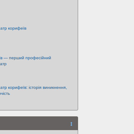
еатр корифеїв
їв — перший професійний
еатр
еатр корифеїв: історія виникнення,
рчість