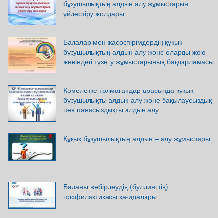
бұзушылықтың алдын алу жұмыстарын
үйлестіру жолдары
Балалар мен жасөспірімдердің құқық
бұзушылықтың алдын алу және оларды жою
жөніндегі түзету жұмыстарының бағдарламасы
Кәмелетке толмағандар арасында құқық
бұзушылықты алдын алу және бақылаусыздық
пен панасыздықты алдын алу
Құқық бұзушылықтың алдын – алу жұмыстары
Баланы жәбірлеудің (буллингтің)
профилактикасы қағидалары