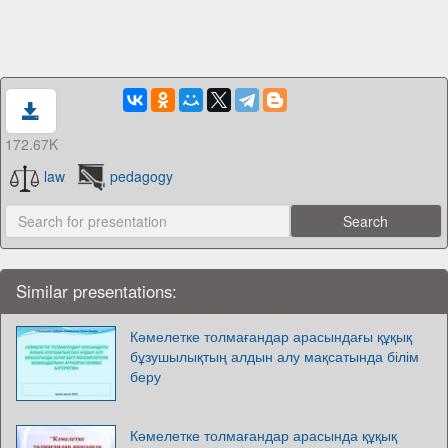
172.67K
law
pedagogy
Similar presentations:
Кәмелетке толмағандар арасындағы құқық
бұзушылықтың алдын алу мақсатында білім
беру
Кәмелетке толмағандар арасында құқық