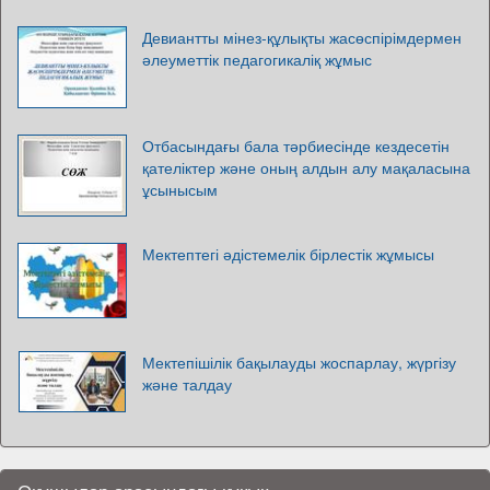
Девиантты мінез-құлықты жасөспірімдермен
әлеуметтік педагогикаліқ жұмыс
Отбасындағы бала тәрбиесінде кездесетін
қателіктер және оның алдын алу мақаласына
ұсынысым
Мектептегі әдістемелік бірлестік жұмысы
Мектепішілік бақылауды жоспарлау, жүргізу
және талдау