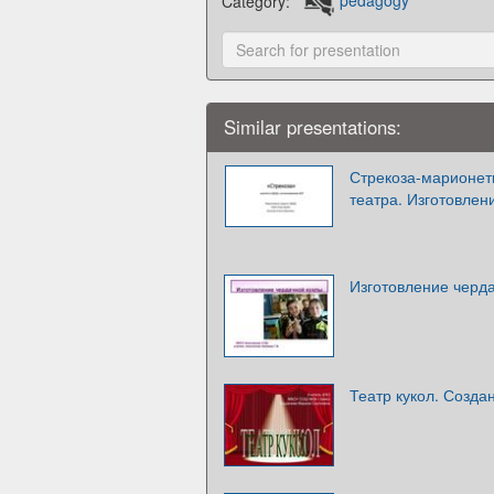
Category:
pedagogy
Similar presentations:
Стрекоза-марионет
театра. Изготовлен
Изготовление черд
Театр кукол. Созда