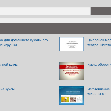
ка для домашнего кукольного
Цыпленок-мар
ие игрушки
театра. Изгот
ачной куклы
Кукла-оберег 
ние куклы
Изготовление 
ткани. ИЗО