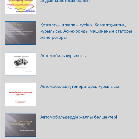
алдыңғы жетекші белдігі
Қозғалтқыш жалпы түсінік. Қозғалтқыштың
құрылысы. Асинхронды машинаның статоры
және роторы
Автомобиль құрылысы
Автомобильдің генераторы, құрылысы
Автомобильдердін жалпы бөлшектері