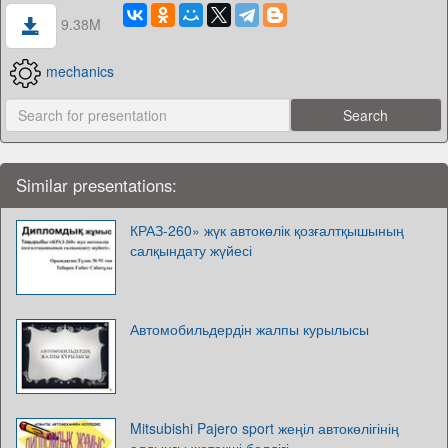
9.38M
mechanics
Similar presentations:
КРАЗ-260» жүк автокөлік қозғалтқышының
салқындату жүйесі
Автомобильдердін жалпы курылысы
Mitsubishi Pajero sport жеңіл автокөлігінің