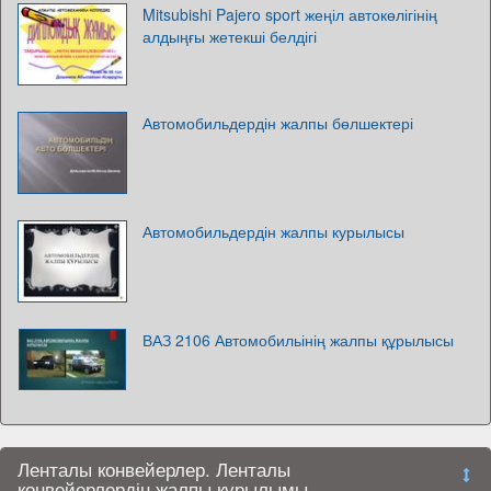
Mitsubishi Pajero sport жеңіл автокөлігінің
алдыңғы жетекші белдігі
Автомобильдердін жалпы бөлшектері
Автомобильдердін жалпы курылысы
ВАЗ 2106 Автомобильінің жалпы құрылысы
Ленталы конвейерлер. Ленталы
конвейерлердің жалпы құрылымы