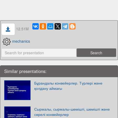
12.51M
mechanics
Similar presentations:
Бұрандалы конвейерлер. Түрлері және
қолдану аймағы
Сырмалы, сырмалы-шөмішті, шөмішті және
сөрелі конвейерлер