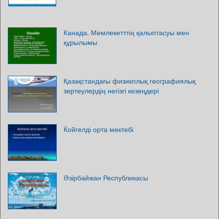
Канада. Мемлекетттің қалыптасуы мен
құрылымы
Қазақстандағы физикплық географиялық
зертеулердің негізгі кезеңдері
Ќойгелді орта мектебі
Әзірбайжан Республикасы