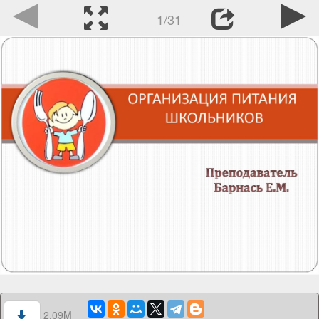
1/31
2.09M