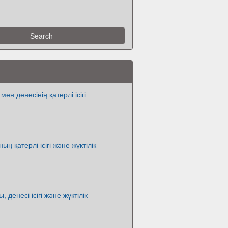
н денесінің қатерлі ісігі
 қатерлі ісігі және жүктілік
денесі ісігі және жүктілік