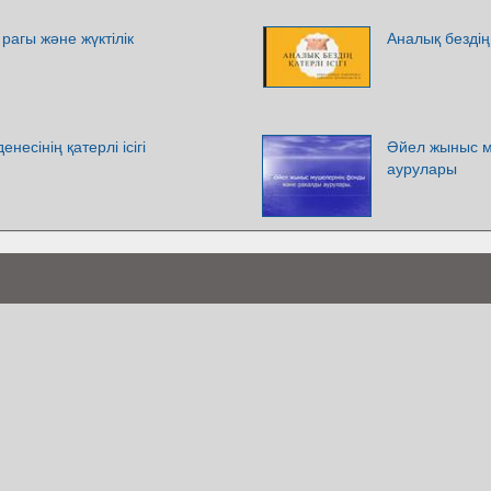
агы және жүктілік
Аналық бездің қ
есінің қатерлі ісігі
Әйел жыныс м
аурулары