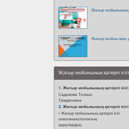
Жатыр мойынының р
Жатыр мойны мен ден
Жатыр мойынының қатерлі ісігі
1.
Жатыр мойынының қатерлі ісігі
Садыкова Толкын
Таждиновна
2.
Жатыр мойынының қатерлі ісігі
• Жатыр мойынының қатерлі ісігі
онкогинекологиялық
аурулардың