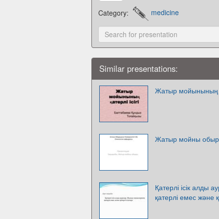
Category:
medicine
Similar presentations:
Жатыр мойынының қа
Жатыр мойны обы
Қатерлі ісік алды 
қатерлі емес және қа