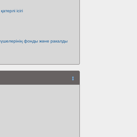
атерлі ісігі
үшелерінің фонды және ракалды