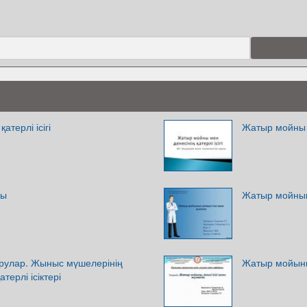
терлі ісігі
Жатыр мойны ме
ры
Жатыр мойнының
аурулар. Жыныс мүшелерінің
Жатыр мойыны, 
терлі ісіктері