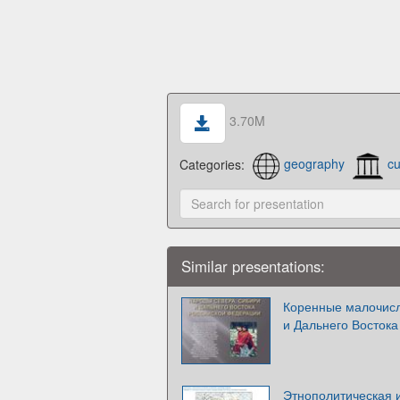
3.70M
Categories:
geography
cu
Similar presentations:
Коренные малочис
и Дальнего Восток
Этнополитическая и