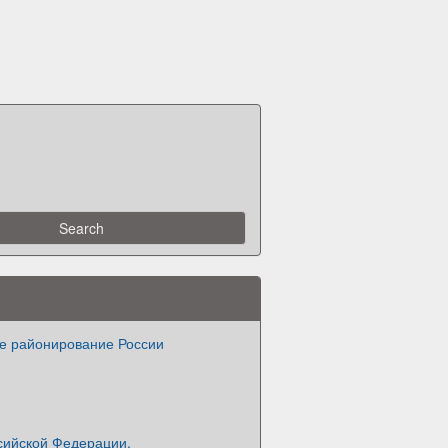
е районирование России
сийской Федерации.