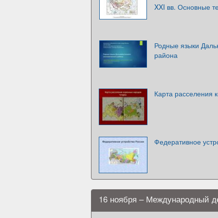
XXI вв. Основные т
Родные языки Даль
района
Карта расселения 
Федеративное устр
16 ноября – Международный д