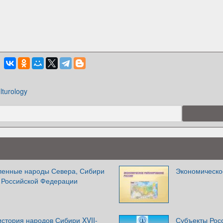
lturology
ленные народы Севера, Сибири
Экономическо
а Российской Федерации
стория народов Сибири XVII-
Субъекты Рос