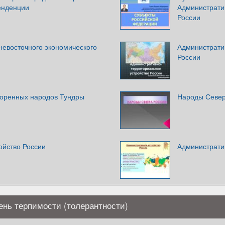
енденции
Администрати
России
невосточного экономического
Администрати
России
коренных народов Тундры
Народы Север
ойство России
Администрати
ень терпимости (толерантности)