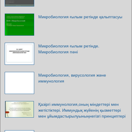
Микробиология ғылым ретінде қалыптасуы
Микробиология ғылым ретінде.
Микробиология пәні
Микробиология, вирусология және
иммунология
Қазіргі иммунология,оның міндеттері мен
жетістіктері. Иммундық жүйенің қызметтері
мен ұйымдастырылуыныңнегізгі принциптері