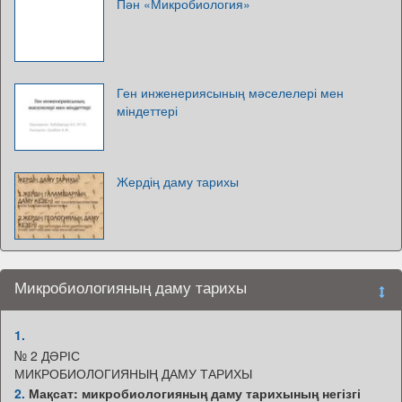
Пән «Микробиология»
Ген инженериясының мәселелері мен
міндеттері
Жердің даму тарихы
Микробиологияның даму тарихы
1.
№ 2 ДӘРІС
МИКРОБИОЛОГИЯНЫҢ ДАМУ ТАРИХЫ
2.
Мақсат: микробиологияның даму тарихының негізгі