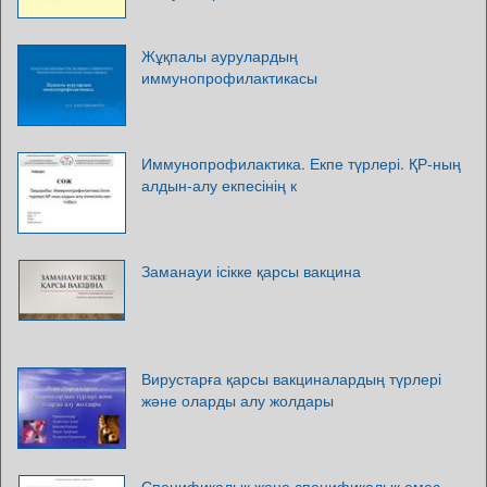
Жұқпалы аурулардың
иммунопрофилактикасы
Иммунопрофилактика. Екпе түрлері. ҚР-ның
алдын-алу екпесінің к
Заманауи ісікке қарсы вакцина
Вирустарға қарсы вакциналардың түрлері
және оларды алу жолдары
Спецификалық және спецификалық емес