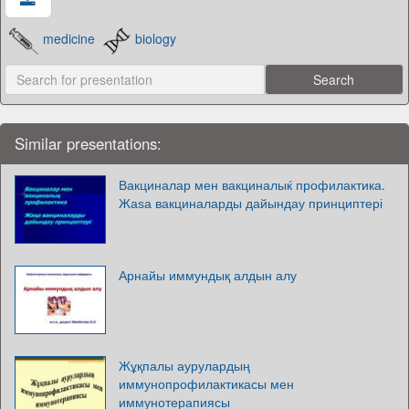
medicine
biology
Similar presentations:
Вакциналар мен вакциналыќ профилактика.
Жаѕа вакциналарды дайындау принциптері
Арнайы иммундық алдын алу
Жұқпалы аурулардың
иммунопрофилактикасы мен
иммунотерапиясы