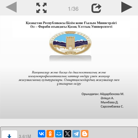
1/36
3.61M