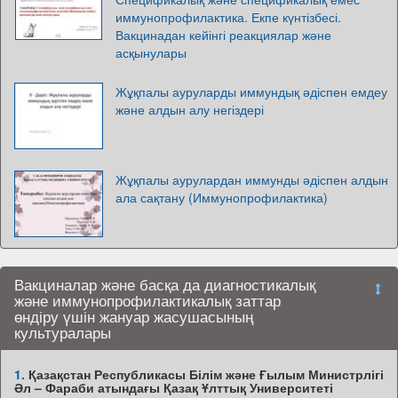
иммунопрофилактика. Екпе күнтізбесі.
Вакцинадан кейінгі реакциялар және
асқынулары
Жұқпалы ауруларды иммундық әдіспен емдеу
және алдын алу негіздері
Жұқпалы аурулардан иммунды әдіспен алдын
ала сақтану (Иммунопрофилактика)
Вакциналар және басқа да диагностикалық
және иммунопрофилактикалық заттар
өндіру үшін жануар жасушасының
культуралары
1.
Қазақстан Республикасы Білім және Ғылым Министрлігі
Әл – Фараби атындағы Қазақ Ұлттық Университеті