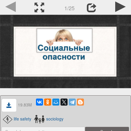
1/25
19.83M
life safety
sociology